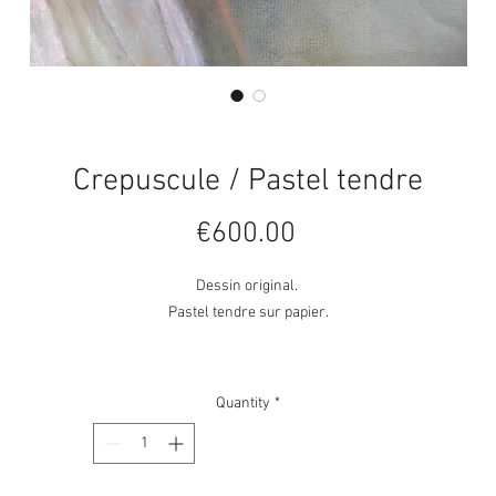
Crepuscule / Pastel tendre
Price
€600.00
Dessin original.
Pastel tendre sur papier.
Original Drawing
Soft pastel on paper.
Quantity
*
SIRET: 82073309500013